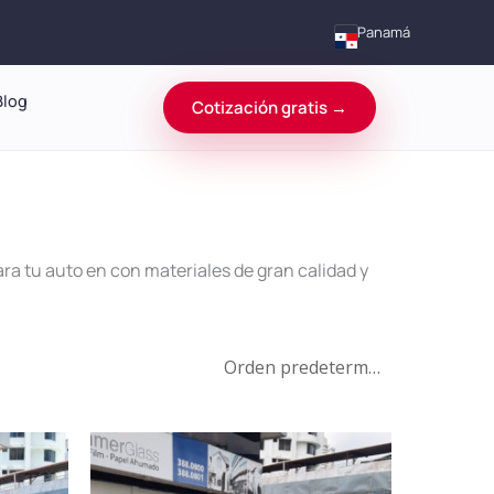
Panamá
Blog
Cotización gratis →
a tu auto en con materiales de gran calidad y
Rango
te
Este
de
oducto
producto
precios: