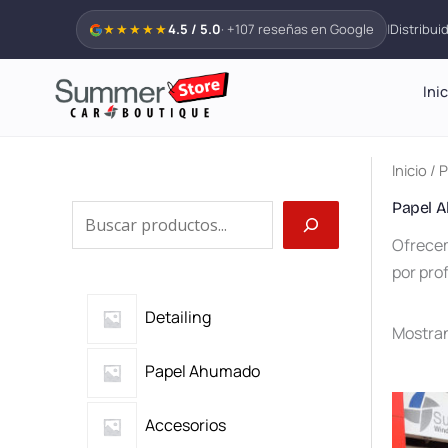
Ir
★★★★★
4.5 / 5.0
· +107 reseñas en Google
|
Distribui
al
contenido
Ini
Inicio
/ 
Papel 
B
Ofrecem
u
por pro
s
c
Detailing
Mostran
a
Papel Ahumado
r
Accesorios