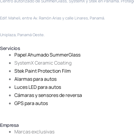
Centro autorizado de SummerGlass, SystemX y Stek en Panamá. Protege
Sede principal · El Carmen
Edif. Maheli, entre Av. Ramón Arias y calle Linares, Panamá.
La Chorrera
Uniplaza, Panamá Oeste.
Servicios
Papel Ahumado SummerGlass
SystemX Ceramic Coating
Stek Paint Protection Film
Alarmas para autos
Luces LED para autos
Cámaras y sensores de reversa
GPS para autos
Empresa
Marcas exclusivas