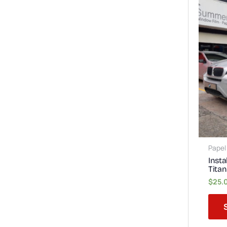
Pape
Inst
Tita
$
25.