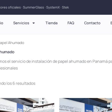
dores oficiales · SummerGlass · SystemX · Stek
cio
Servicios
Tienda
FAQ
Contacto
Papel Ahumado
Ahumado
os el servicio de instalación de papel ahumado en Panamá par
fesionales
do los 6 resultados
Rango
Rango
Este
Es
de
de
producto
pr
precios:
precios: