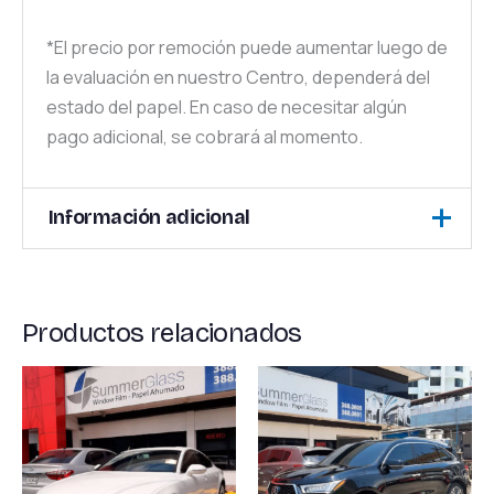
*El precio por remoción puede aumentar luego de
la evaluación en nuestro Centro, dependerá del
estado del papel. En caso de necesitar algún
pago adicional, se cobrará al momento.
Información adicional
Camioneta, Sedan,
Vehículo
SUV
Productos relacionados
FULL (instalación en
Rango
Rango
Este
Este
todos los vidrios
de
de
producto
produc
precios:
precios:
menos Sunroof),
desde
desde
tiene
tiene
Laterales y Trasero
$40.00
$30.00
múltiples
múltipl
(todos los vidrios
hasta
hasta
$319.00
$209.00