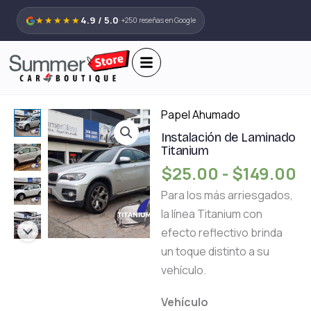
Ir
★★★★★
4.9 / 5.0
· +250 reseñas en Google
al
contenido
R
Papel Ahumado
Instalación
d
de
Instalación de Laminado
Titanium
p
Laminado
$
25.00
-
$
149.00
d
Titanium
$
cantidad
Para los más arriesgados,
h
la línea Titanium con
$
efecto reflectivo brinda
un toque distinto a su
vehículo.
Vehículo