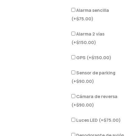
Alarma sencilla
(+
$
75.00
)
Alarma 2 vías
(+
$
150.00
)
GPS (+
$
150.00
)
Sensor de parking
(+
$
90.00
)
Cámara de reversa
(+
$
90.00
)
Luces LED (+
$
75.00
)
Desodorante de avión