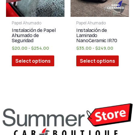
Las
Las
opciones
opcion
se
se
Papel Ahumado
Papel Ahumado
pueden
puede
Instalación de Papel
Instalación de
elegir
elegir
Ahumado de
Laminado
Seguridad
NanoCeramic IR70
en
en
$
20.00
-
$
254.00
$
35.00
-
$
249.00
la
la
página
página
Select options
Select options
de
de
producto
produc