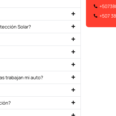
+50738
+507 3
tección Solar?
ras trabajan mi auto?
ción?