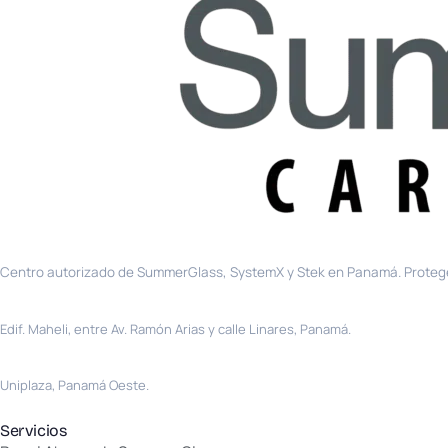
Centro autorizado de SummerGlass, SystemX y Stek en Panamá. Protege
Sede principal · El Carmen
Edif. Maheli, entre Av. Ramón Arias y calle Linares, Panamá.
La Chorrera
Uniplaza, Panamá Oeste.
Servicios