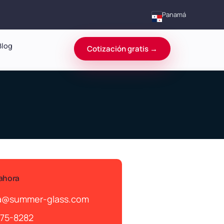
Panamá
Blog
Cotización gratis →
 ahora
@summer-glass.com
775-8282