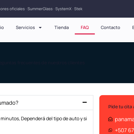
dores oficiales · SummerGlass · SystemX · Stek
cio
Servicios
Tienda
FAQ
Contacto
eguntas frecuentes de nuestros clientes
humado?
Pide tu cita
 minutos, Dependerá del tipo de auto y si
panama
+507 6