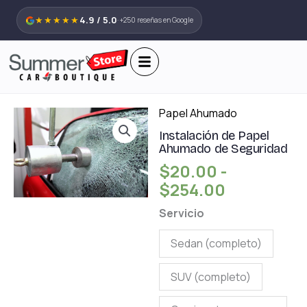
Ir
★★★★★
4.9 / 5.0
· +250 reseñas en Google
al
contenido
Rango
Papel Ahumado
Instalación
de
de
Instalación de Papel
Ahumado de Seguridad
precios:
Papel
$
20.00
-
desde
Ahumado
$
254.00
$20.00
de
hasta
Seguridad
Servicio
$254.00
cantidad
Sedan (completo)
SUV (completo)