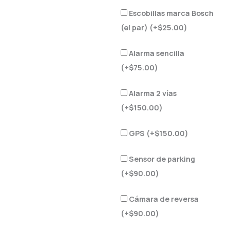
Escobillas marca Bosch
(el par) (+
$
25.00
)
Alarma sencilla
(+
$
75.00
)
Alarma 2 vías
(+
$
150.00
)
GPS (+
$
150.00
)
Sensor de parking
(+
$
90.00
)
Cámara de reversa
(+
$
90.00
)