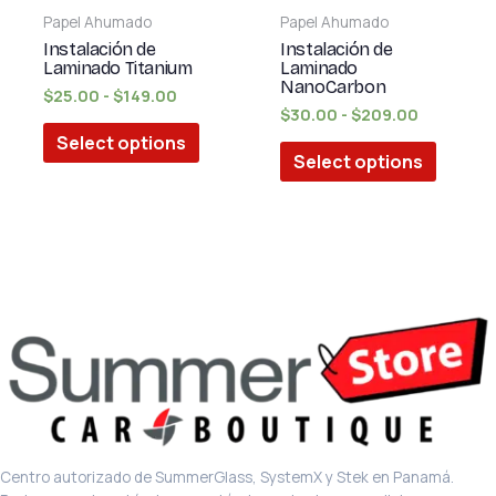
se
se
Papel Ahumado
Papel Ahumado
pueden
puede
Instalación de
Instalación de
elegir
elegir
Laminado Titanium
Laminado
NanoCarbon
en
en
$
25.00
-
$
149.00
$
30.00
-
$
209.00
la
la
Select options
página
página
Select options
de
de
producto
produc
Centro autorizado de SummerGlass, SystemX y Stek en Panamá.