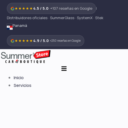
Ir
★★★★★
4.5 / 5.0
· +107 reseñas en Google
|
al
Distribuidores oficiales · SummerGlass · SystemX · Stek
contenido
Panamá
★★★★★
4.9 / 5.0
· +250 reseñas en Google
Inicio
Servicios