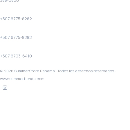
388-0800
Solo llamadas:
+507 6775-8282
WhatsApp:
+507 6775-8282
Costa Verde WhatsApp:
+507 6703-6410
© 2026 SummerStore Panamá · Todos los derechos reservados ·
www.summertienda.com