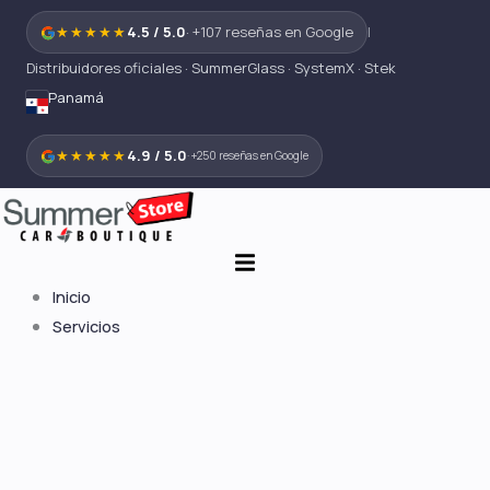
Ir
★★★★★
4.5 / 5.0
· +107 reseñas en Google
|
al
Distribuidores oficiales · SummerGlass · SystemX · Stek
contenido
Panamá
★★★★★
4.9 / 5.0
· +250 reseñas en Google
Inicio
Servicios