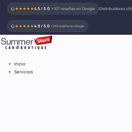
Ir
★★★★★
4.5 / 5.0
· +107 reseñas en Google
|
Distribuidores ofi
al
contenido
★★★★★
4.9 / 5.0
· +250 reseñas en Google
Inicio
Servicios