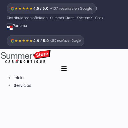
Ir
★★★★★
4.5 / 5.0
· +107 reseñas en Google
|
al
Distribuidores oficiales · SummerGlass · SystemX · Stek
contenido
Panamá
★★★★★
4.9 / 5.0
· +250 reseñas en Google
Inicio
Servicios