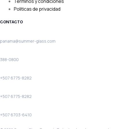
Términos y condiciones
Politicas de privacidad
CONTACTO
Email:
panama@summer-glass.com
Teléfono:
388-0800
Solo llamadas:
+507 6775-8282
WhatsApp:
+507 6775-8282
Costa Verde WhatsApp:
+507 6703-6410