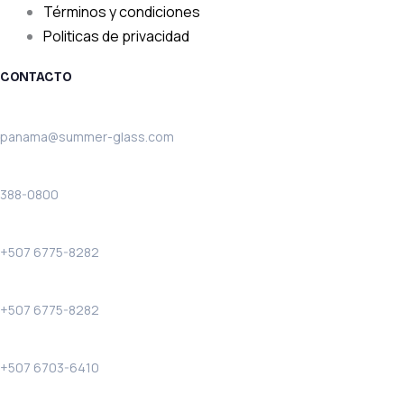
Términos y condiciones
Politicas de privacidad
CONTACTO
Email:
panama@summer-glass.com
Teléfono:
388-0800
Solo llamadas:
+507 6775-8282
WhatsApp:
+507 6775-8282
Costa Verde WhatsApp:
+507 6703-6410