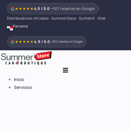
Ir
★★★★★
4.5 / 5.0
· +107 reseñas en Google
|
al
Distribuidores oficiales · SummerGlass · SystemX · Stek
contenido
Panamá
★★★★★
4.9 / 5.0
· +250 reseñas en Google
Inicio
Servicios