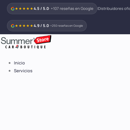
Ir
★★★★★
4.5 / 5.0
· +107 reseñas en Google
|
Distribuidores ofi
al
contenido
★★★★★
4.9 / 5.0
· +250 reseñas en Google
Inicio
Servicios